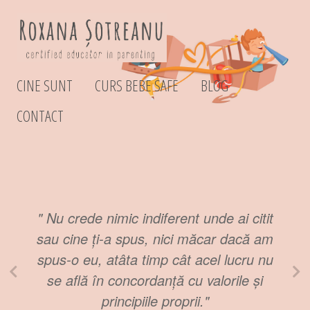
CINE SUNT
CURS BEBE SAFE
BLOG
CONTACT
Nu crede nimic indiferent unde ai citit
sau cine ți-a spus, nici măcar dacă am
spus-o eu, atâta timp cât acel lucru nu
se află în concordanță cu valorile și
principiile proprii.